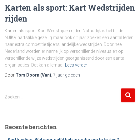
Karten als sport: Kart Wedstrijden
rijden
Karten als sport: Kart Wedstrijden rijden Natuurlijk is het bij de
NJIKV hartstikke gezellig maar ook dit jaar zoeken een aantal leden
naar extra competitie tijdens landelijke wedstrijden. Door heel
Nederland worden er namelijk op verschillende niveaus en op
verschillende wijze wedstrijden georganiseerd door een aantal
organisaties. Dat kan allemaal
Lees verder
Door
Tom Doorn (Van)
,
7 jaar
geleden
Z
Zoeken …
o
e
k
e
Recente berichten
n
n
Kart kleding: Wat voor outfit heb je nodig om te karten?