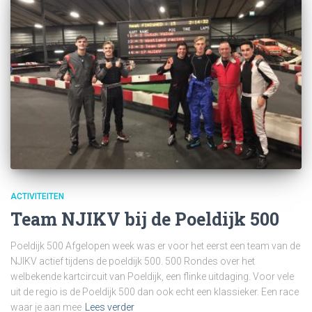
ACTIVITEITEN
Team NJIKV bij de Poeldijk 500
Poeldijk 500 Afgelopen week was er voor het eerst een team van de
NJIKV actief tijdens de poeldijk 500. 500 Rondes over het
welbekende kartcircuit van Poeldijk, een flinke uitdaging. Voor vele
uit de regio is de Poeldijk 500 dan ook echt een klassieker. Een race
waar je aan mee
Lees verder