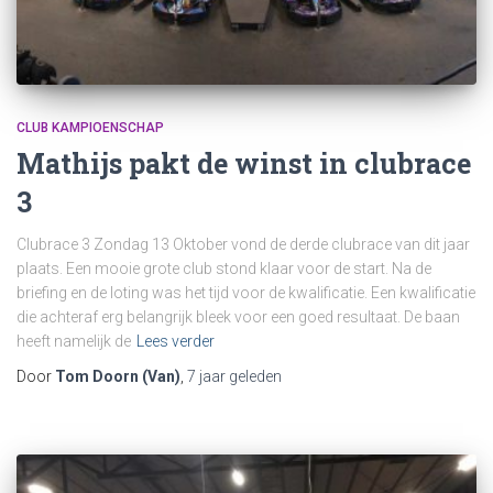
CLUB KAMPIOENSCHAP
Mathijs pakt de winst in clubrace
3
Clubrace 3 Zondag 13 Oktober vond de derde clubrace van dit jaar
plaats. Een mooie grote club stond klaar voor de start. Na de
briefing en de loting was het tijd voor de kwalificatie. Een kwalificatie
die achteraf erg belangrijk bleek voor een goed resultaat. De baan
heeft namelijk de
Lees verder
Door
Tom Doorn (Van)
,
7 jaar
geleden