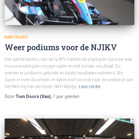
KART RACES
Weer podiums voor de NJIKV
Een aantal karters van de NJIKV hebben de afgelopen tijd weer wat
mooie wedstrijden mogen rijden en niet zonder resultaat! Zo
werden er podiums geboekt en beste resultaten verbeterd. We
lopen er even doorheen en kijken kort vooruit naar de wedstrijd van
het NKH bij Van der Ende. NKH Mijntje,
Lees verder
Door
Tom Doorn (Van)
,
7 jaar
geleden