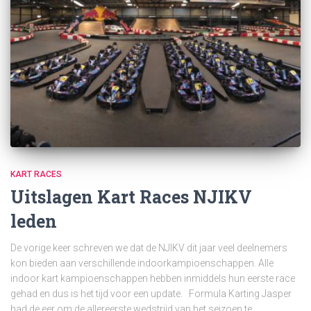
KART RACES
Uitslagen Kart Races NJIKV
leden
De vorige keer schreven we dat de NJIKV dit jaar veel deelnemers
kon bieden aan verschillende indoorkampioenschappen. Alle
indoor kart kampioenschappen hebben inmiddels hun eerste race
gehad en dus is het tijd voor een update. Formula Karting Jasper
had de eer om de allereerste wedstrijd van het seizoen te