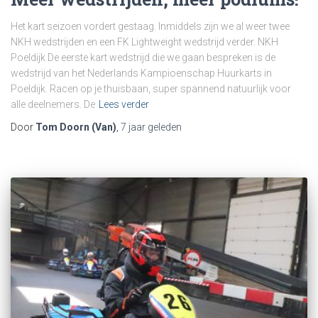
Het kart seizoen vordert gestaag. Inmiddels zijn we al weer twee
NKH wedstrijden en een FK Lightweight wedstrijd verder. NKH
Poeldijk De eerste kart wedstrijd die we gaan bespreken is de
wedstrijd van het Nederlands Kampioenschap Huurkarts in
Poeldijk. Racen op je thuisbaan, super spannend natuurlijk voor
alle deelnemers. De
Lees verder
Door
Tom Doorn (Van)
,
7 jaar
geleden