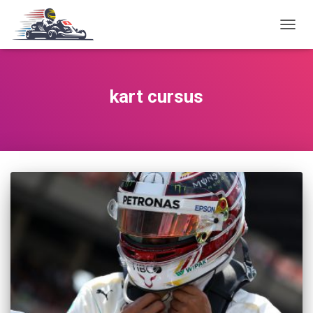
TOGG
NAVIG
kart cursus