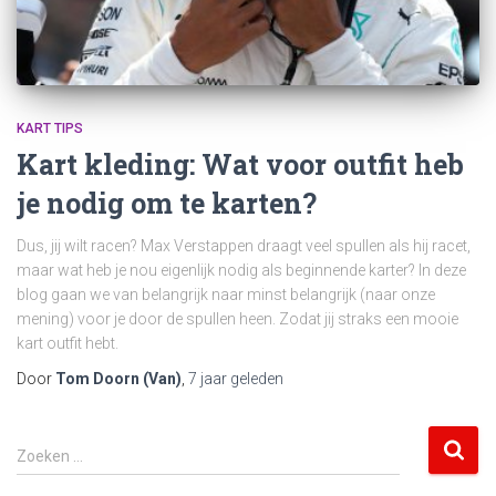
KART TIPS
Kart kleding: Wat voor outfit heb
je nodig om te karten?
Dus, jij wilt racen? Max Verstappen draagt veel spullen als hij racet,
maar wat heb je nou eigenlijk nodig als beginnende karter? In deze
blog gaan we van belangrijk naar minst belangrijk (naar onze
mening) voor je door de spullen heen. Zodat jij straks een mooie
kart outfit hebt.
Door
Tom Doorn (Van)
,
7 jaar
geleden
Z
Zoeken …
o
e