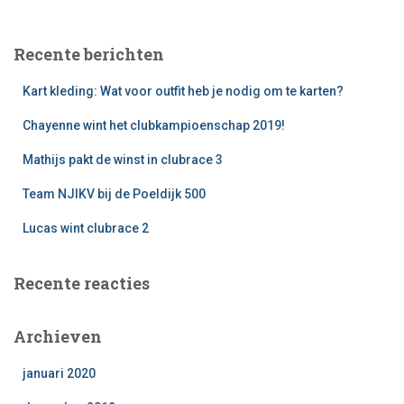
k
e
Recente berichten
n
n
Kart kleding: Wat voor outfit heb je nodig om te karten?
a
a
Chayenne wint het clubkampioenschap 2019!
r
:
Mathijs pakt de winst in clubrace 3
Team NJIKV bij de Poeldijk 500
Lucas wint clubrace 2
Recente reacties
Archieven
januari 2020