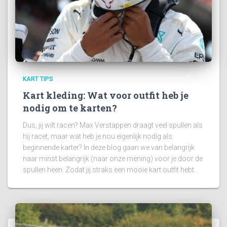
KART TIPS
Kart kleding: Wat voor outfit heb je
nodig om te karten?
Dus, jij wilt racen? Max Verstappen draagt veel spullen als
hij racet, maar wat heb je nou eigenlijk nodig als
beginnende karter? In deze blog gaan we van belangrijk
naar minst belangrijk (naar onze mening) voor je door de
spullen heen. Zodat jij straks een mooie kart outfit hebt.