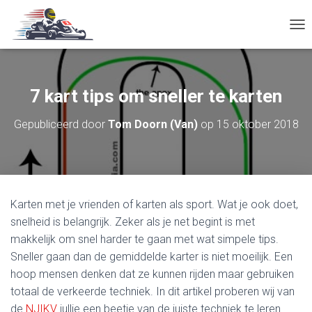
T
O
G
G
L
7 kart tips om sneller te karten
E
N
Gepubliceerd door
Tom Doorn (Van)
op
15 oktober 2018
A
V
I
G
A
T
Karten met je vrienden of karten als sport. Wat je ook doet,
I
E
snelheid is belangrijk. Zeker als je net begint is met
makkelijk om snel harder te gaan met wat simpele tips.
Sneller gaan dan de gemiddelde karter is niet moeilijk. Een
hoop mensen denken dat ze kunnen rijden maar gebruiken
totaal de verkeerde techniek. In dit artikel proberen wij van
de
NJIKV
jullie een beetje van de juiste techniek te leren.