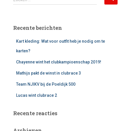
o
e
k
e
Recente berichten
n
n
Kart kleding: Wat voor outfit heb je nodig om te
a
a
karten?
r
:
Chayenne wint het clubkampioenschap 2019!
Mathijs pakt de winst in clubrace 3
Team NJIKV bij de Poeldijk 500
Lucas wint clubrace 2
Recente reacties
Archieven