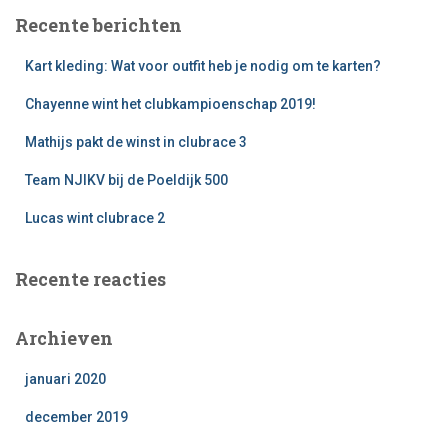
e
Recente berichten
n
n
Kart kleding: Wat voor outfit heb je nodig om te karten?
a
a
Chayenne wint het clubkampioenschap 2019!
r
:
Mathijs pakt de winst in clubrace 3
Team NJIKV bij de Poeldijk 500
Lucas wint clubrace 2
Recente reacties
Archieven
januari 2020
december 2019