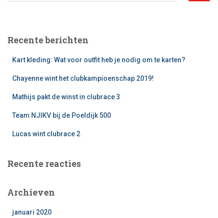
e
k
e
Recente berichten
n
n
Kart kleding: Wat voor outfit heb je nodig om te karten?
a
a
Chayenne wint het clubkampioenschap 2019!
r
:
Mathijs pakt de winst in clubrace 3
Team NJIKV bij de Poeldijk 500
Lucas wint clubrace 2
Recente reacties
Archieven
januari 2020